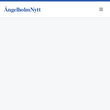
ÄngelholmNytt